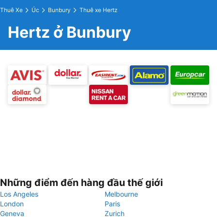
Thuê Xe
Úc
Bunbury
Thuê xe Hertz
Hertz ở Bunbury
Những điểm đến hàng đầu thế giới
Los Angeles
Melbourne
London
Paris
Geneva
Zurich