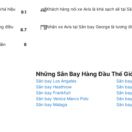
khá hiệu
Khách hàng nói xe Avis là khá sạch sẽ tại 
9.1
ng điều
Nhận xe Avis tại Sân bay George là tương đ
8.7
iền
8
Những Sân Bay Hàng Đầu Thế Gi
Sân bay Los Angeles
Sân bay
Sân bay Heathrow
Sân bay
Sân bay Frankfurt
Sân ba
Sân bay Venice Marco Polo
Sân bay
Sân bay Malaga
Sân bay