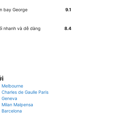
Sân bay George
9.1
ối nhanh và dễ dàng
8.4
ới
 Melbourne
 Charles de Gaulle Paris
y Geneva
 Milan Malpensa
 Barcelona