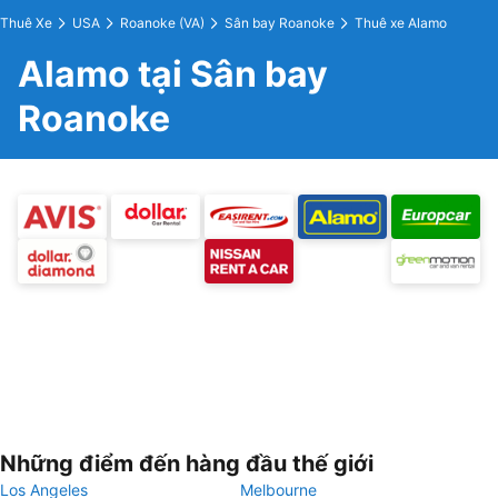
Thuê Xe
USA
Roanoke (VA)
Sân bay Roanoke
Thuê xe Alamo
Alamo tại Sân bay
Roanoke
Những điểm đến hàng đầu thế giới
Los Angeles
Melbourne