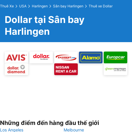
Thuê Xe
USA
Harlingen
Sân bay Harlingen
Thuê xe Dollar
Dollar tại Sân bay
Harlingen
Những điểm đến hàng đầu thế giới
Los Angeles
Melbourne