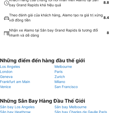
8.8
bay Grand Rapids khá hiệu quả
Theo đánh giá của khách hàng, Alamo tạo ra giá trị xứng
8.4
với đồng tiền
Nhận xe Alamo tại Sân bay Grand Rapids là tương đối
8
nhanh và dễ dàng
Những điểm đến hàng đầu thế giới
Los Angeles
Melbourne
London
Paris
Geneva
Zurich
Frankfurt am Main
Milano
Venice
San Francisco
Những Sân Bay Hàng Đầu Thế Giới
Sân bay Los Angeles
Sân bay Melbourne
Sân bay Heathrow
Sân bay Charles de Gaulle Paris