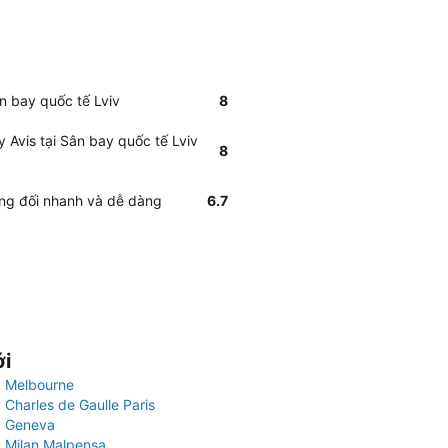
ân bay quốc tế Lviv
8
y Avis tại Sân bay quốc tế Lviv
8
ương đối nhanh và dễ dàng
6.7
ới
 Melbourne
 Charles de Gaulle Paris
y Geneva
 Milan Malpensa