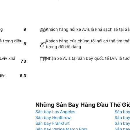
ng
9
Khách hàng nói xe Avis là khá sạch sẽ tại S
à trong điều
Khách hàng của chúng tôi nói có thể tìm thấ
8
tương đối dễ dàng
Lviv khá
Nhận xe Avis tại Sân bay quốc tế Lviv là t
7.3
iền
6.3
Những Sân Bay Hàng Đầu Thế Gi
Sân bay Los Angeles
Sân bay
Sân bay Heathrow
Sân bay
Sân bay Frankfurt
Sân ba
Sân bay Venice Marco Polo
Sân bay