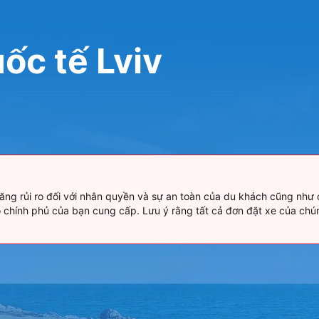
uốc tế Lviv
tăng rủi ro đối với nhân quyền và sự an toàn của du khách cũng như 
do chính phủ của bạn cung cấp. Lưu ý rằng tất cả đơn đặt xe của chú