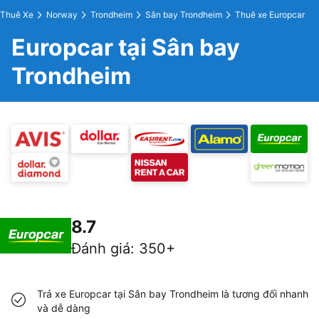
Thuê Xe
Norway
Trondheim
Sân bay Trondheim
Thuê xe Europcar
Europcar tại Sân bay
Trondheim
8.7
Đánh giá
:
350+
Trả xe Europcar tại Sân bay Trondheim là tương đối nhanh
và dễ dàng