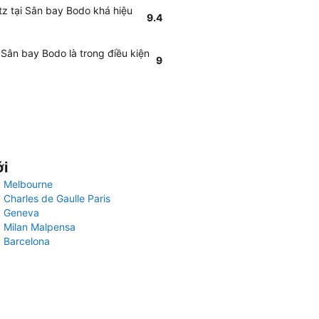
tz tại Sân bay Bodo khá hiệu
9.4
 Sân bay Bodo là trong điều kiện
9
ới
 Melbourne
 Charles de Gaulle Paris
y Geneva
 Milan Malpensa
 Barcelona