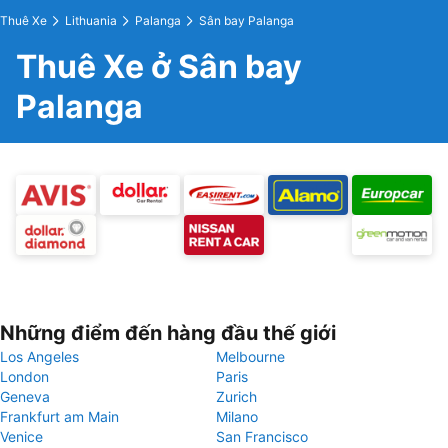
Thuê Xe
Lithuania
Palanga
Sân bay Palanga
Thuê Xe ở Sân bay
Palanga
Những điểm đến hàng đầu thế giới
Los Angeles
Melbourne
London
Paris
Geneva
Zurich
Frankfurt am Main
Milano
Venice
San Francisco