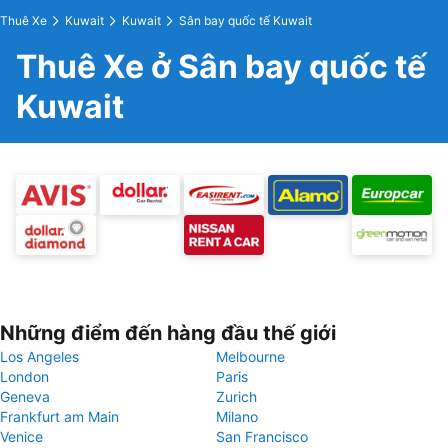
Thuê Xe
Kuwait
Kuwait
Sân bay quốc tế Kuwait
Thuê Xe ở Sân bay quốc tế
Kuwait
Những điểm đến hàng đầu thế giới
Los Angeles
Melbourne
London
Paris
Geneva
Zurich
Frankfurt am Main
Milano
Venice
San Francisco