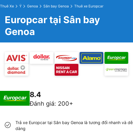
Thuê Xe
Ý
Genoa
Sân bay Genoa
Thuê xe Europcar
Europcar tại Sân bay
Genoa
8.4
Đánh giá
:
200+
Trả xe Europcar tại Sân bay Genoa là tương đối nhanh và dễ
dàng