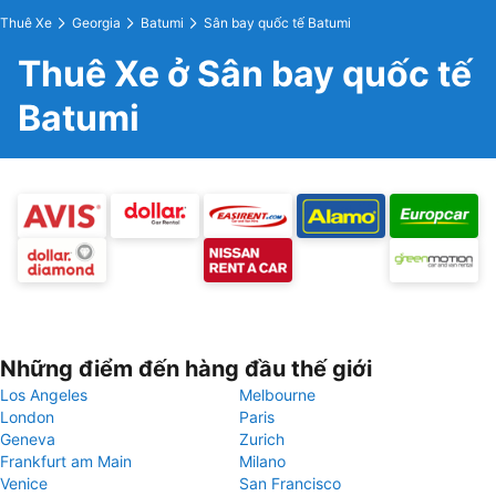
Thuê Xe
Georgia
Batumi
Sân bay quốc tế Batumi
Thuê Xe ở Sân bay quốc tế
Batumi
Những điểm đến hàng đầu thế giới
Los Angeles
Melbourne
London
Paris
Geneva
Zurich
Frankfurt am Main
Milano
Venice
San Francisco