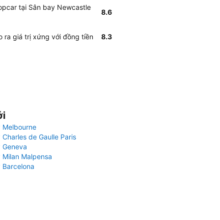
opcar tại Sân bay Newcastle
8.6
ra giá trị xứng với đồng tiền
8.3
ới
 Melbourne
 Charles de Gaulle Paris
y Geneva
 Milan Malpensa
 Barcelona