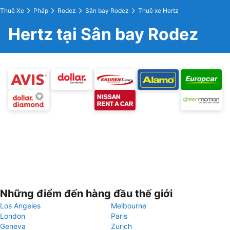
Thuê Xe
Pháp
Rodez
Sân bay Rodez
Thuê xe Hertz
Hertz tại Sân bay Rodez
Những điểm đến hàng đầu thế giới
Los Angeles
Melbourne
London
Paris
Geneva
Zurich