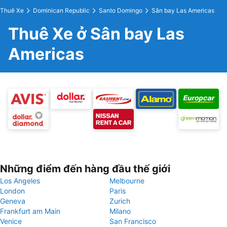
Thuê Xe
Dominican Republic
Santo Domingo
Sân bay Las Americas
Thuê Xe ở Sân bay Las
Americas
Những điểm đến hàng đầu thế giới
Los Angeles
Melbourne
London
Paris
Geneva
Zurich
Frankfurt am Main
Milano
Venice
San Francisco