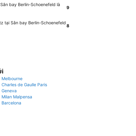
 Sân bay Berlin-Schoenefeld là
9
tz tại Sân bay Berlin-Schoenefeld
8
ới
 Melbourne
 Charles de Gaulle Paris
y Geneva
 Milan Malpensa
 Barcelona