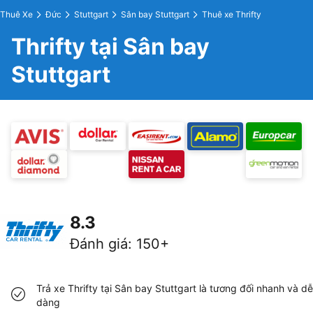
Thuê Xe
Đức
Stuttgart
Sân bay Stuttgart
Thuê xe Thrifty
Thrifty tại Sân bay
Stuttgart
8.3
Đánh giá
:
150+
Trả xe Thrifty tại Sân bay Stuttgart là tương đối nhanh và dễ
dàng