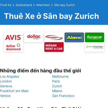
Thuê Xe
Switzerland
Altenrhein
Sân bay Zurich
Thuê Xe ở Sân bay Zurich
Những điểm đến hàng đầu thế giới
Los Angeles
Melbourne
London
Paris
Geneva
Zurich
Frankfurt am Main
Milano
Venice
San Francisco