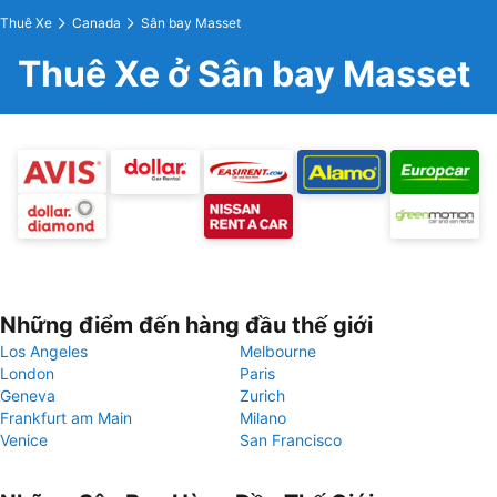
Thuê Xe
Canada
Sân bay Masset
Thuê Xe ở Sân bay Masset
Những điểm đến hàng đầu thế giới
Los Angeles
Melbourne
London
Paris
Geneva
Zurich
Frankfurt am Main
Milano
Venice
San Francisco