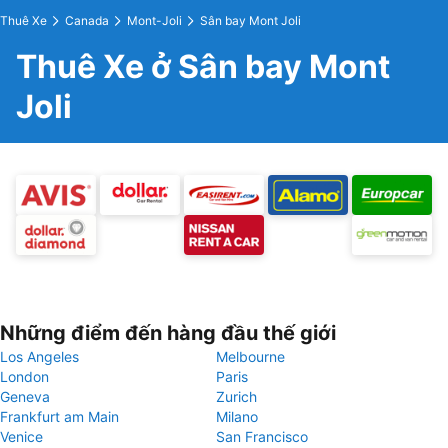
Thuê Xe
Canada
Mont-Joli
Sân bay Mont Joli
Thuê Xe ở Sân bay Mont
Joli
Những điểm đến hàng đầu thế giới
Los Angeles
Melbourne
London
Paris
Geneva
Zurich
Frankfurt am Main
Milano
Venice
San Francisco