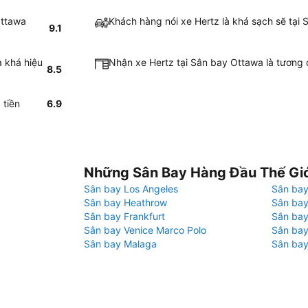
Ottawa
Khách hàng nói xe Hertz là khá sạch sẽ tại
9.1
a khá hiệu
Nhận xe Hertz tại Sân bay Ottawa là tương
8.5
 tiền
6.9
Những Sân Bay Hàng Đầu Thế Gi
Sân bay Los Angeles
Sân bay
Sân bay Heathrow
Sân bay
Sân bay Frankfurt
Sân ba
Sân bay Venice Marco Polo
Sân bay
Sân bay Malaga
Sân bay