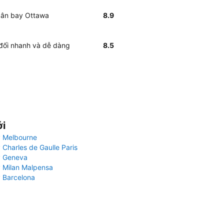
 Sân bay Ottawa
8.9
 đối nhanh và dễ dàng
8.5
ới
 Melbourne
 Charles de Gaulle Paris
y Geneva
 Milan Malpensa
 Barcelona