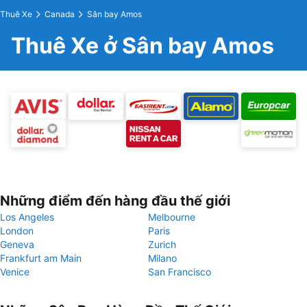
Thuê Xe
Canada
Sân bay Amos
Thuê Xe ở Sân bay Amos
Những điểm đến hàng đầu thế giới
Los Angeles
Melbourne
London
Paris
Geneva
Zurich
Frankfurt am Main
Milano
Venice
San Francisco