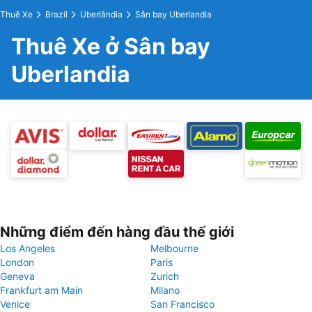
Thuê Xe
Brazil
Uberlândia
Sân bay Uberlandia
Thuê Xe ở Sân bay
Uberlandia
Những điểm đến hàng đầu thế giới
Los Angeles
Melbourne
London
Paris
Geneva
Zurich
Frankfurt am Main
Milano
Venice
San Francisco