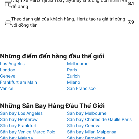
Nhận xe Hertz tại Sân bay Sydney là tương đối nhanh và
8.1
dễ dàng
Theo đánh giá của khách hàng, Hertz tạo ra giá trị xứng
7.9
với đồng tiền
Những điểm đến hàng đầu thế giới
Los Angeles
Melbourne
London
Paris
Geneva
Zurich
Frankfurt am Main
Milano
Venice
San Francisco
Những Sân Bay Hàng Đầu Thế Giới
Sân bay Los Angeles
Sân bay Melbourne
Sân bay Heathrow
Sân bay Charles de Gaulle Paris
Sân bay Frankfurt
Sân bay Geneva
Sân bay Venice Marco Polo
Sân bay Milan Malpensa
Sân bay Malaga
Sân bay Barcelona