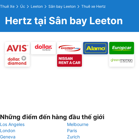
Thuê Xe
Úc
Leeton
Sân bay Leeton
Thuê xe Hertz
Hertz tại Sân bay Leeton
Những điểm đến hàng đầu thế giới
Los Angeles
Melbourne
London
Paris
Geneva
Zurich