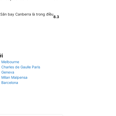
 Sân bay Canberra là trong điều
8.3
ới
 Melbourne
 Charles de Gaulle Paris
y Geneva
 Milan Malpensa
 Barcelona