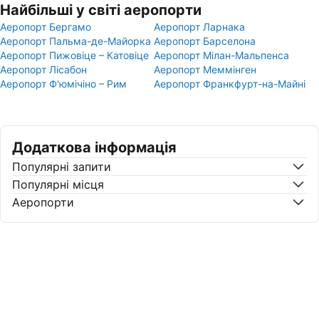
Найбільші у світі аеропорти
Аеропорт Бергамо
Аеропорт Ларнака
Аеропорт Пальма-де-Майорка
Аеропорт Барселона
Аеропорт Пижовіце – Катовіце
Аеропорт Мілан-Мальпенса
Аеропорт Лісабон
Аеропорт Меммінген
Аеропорт Ф'юмічіно – Рим
Аеропорт Франкфурт-на-Майні
Додаткова інформація
Популярні запити
Популярні місця
Аеропорти