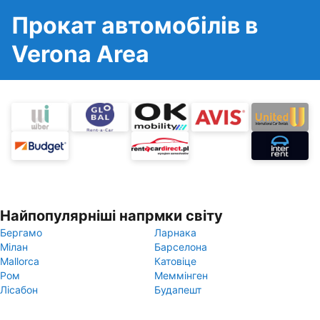
Прокат автомобілів в
Verona Area
Найпопулярніші напрмки світу
Бергамо
Ларнака
Мілан
Барселона
Mallorca
Катовіце
Ром
Меммінген
Лісабон
Будапешт