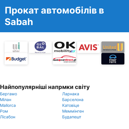
Прокат автомобілів в
Sabah
Найпопулярніші напрмки світу
Бергамо
Ларнака
Мілан
Барселона
Mallorca
Катовіце
Ром
Меммінген
Лісабон
Будапешт