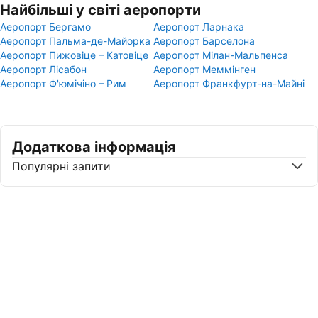
Найбільші у світі аеропорти
Аеропорт Бергамо
Аеропорт Ларнака
Аеропорт Пальма-де-Майорка
Аеропорт Барселона
Аеропорт Пижовіце – Катовіце
Аеропорт Мілан-Мальпенса
Аеропорт Лісабон
Аеропорт Меммінген
Аеропорт Ф'юмічіно – Рим
Аеропорт Франкфурт-на-Майні
Додаткова інформація
Популярні запити