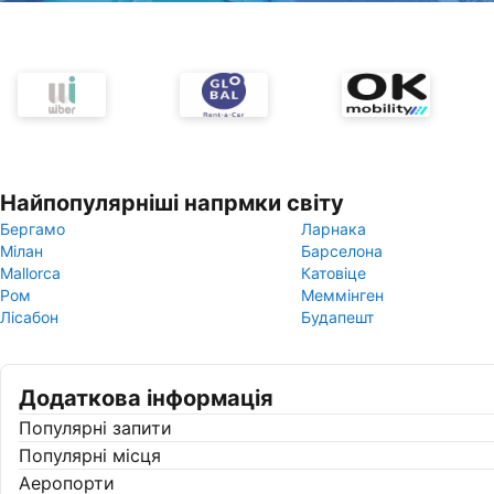
Найпопулярніші напрмки світу
Бергамо
Ларнака
Мілан
Барселона
Mallorca
Катовіце
Ром
Меммінген
Лісабон
Будапешт
Додаткова інформація
Популярні запити
Популярні місця
Аеропорти