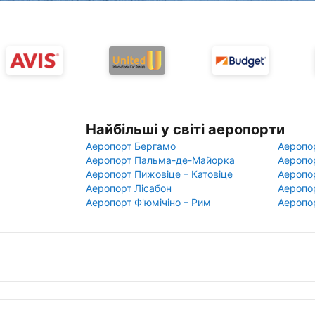
Найбільші у світі аеропорти
Аеропорт Бергамо
Аеропо
Аеропорт Пальма-де-Майорка
Аеропо
Аеропорт Пижовіце – Катовіце
Аеропо
Аеропорт Лісабон
Аеропо
Аеропорт Ф'юмічіно – Рим
Аеропо