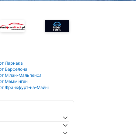
рт Ларнака
рт Барселона
рт Мілан-Мальпенса
рт Меммінген
рт Франкфурт-на-Майні