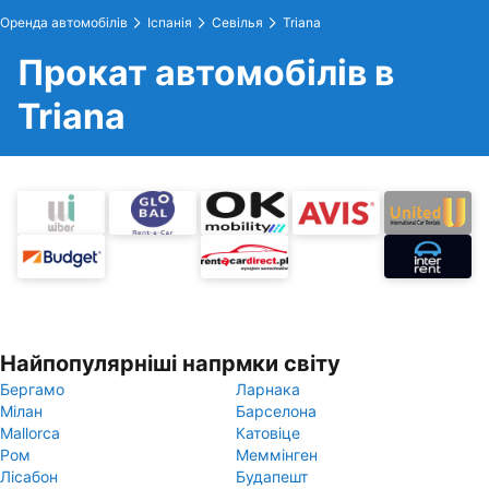
Оренда автомобілів
Іспанія
Севілья
Triana
Прокат автомобілів в
Triana
Найпопулярніші напрмки світу
Бергамо
Ларнака
Мілан
Барселона
Mallorca
Катовіце
Ром
Меммінген
Лісабон
Будапешт