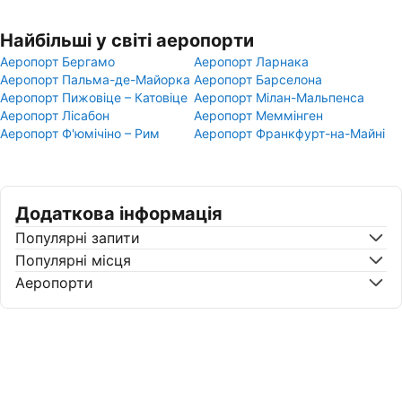
Найбільші у світі аеропорти
Аеропорт Бергамо
Аеропорт Ларнака
Аеропорт Пальма-де-Майорка
Аеропорт Барселона
Аеропорт Пижовіце – Катовіце
Аеропорт Мілан-Мальпенса
Аеропорт Лісабон
Аеропорт Меммінген
Аеропорт Ф'юмічіно – Рим
Аеропорт Франкфурт-на-Майні
Додаткова інформація
Популярні запити
Популярні місця
Аеропорти