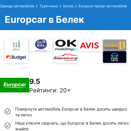
Оренда автомобілів
Туреччина
Белек
Europcar прокат автомобілів
Europcar в Белек
9.5
Рейтинги
:
20+
Повернути автомобіль Europcar в Белек досить швидко
та легко
Наші клієнти свідчать, що Europcar в Белек досить легко
знайти