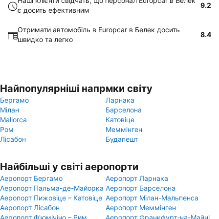
Наші клієнти свідчать, що персонал Europcar в Белек
9.2
є досить ефективним
Отримати автомобіль в Europcar в Белек досить
8.4
швидко та легко
Найпопулярніші напрмки світу
Бергамо
Ларнака
Мілан
Барселона
Mallorca
Катовіце
Ром
Меммінген
Лісабон
Будапешт
Найбільші у світі аеропорти
Аеропорт Бергамо
Аеропорт Ларнака
Аеропорт Пальма-де-Майорка
Аеропорт Барселона
Аеропорт Пижовіце – Катовіце
Аеропорт Мілан-Мальпенса
Аеропорт Лісабон
Аеропорт Меммінген
Аеропорт Ф'юмічіно – Рим
Аеропорт Франкфурт-на-Майні