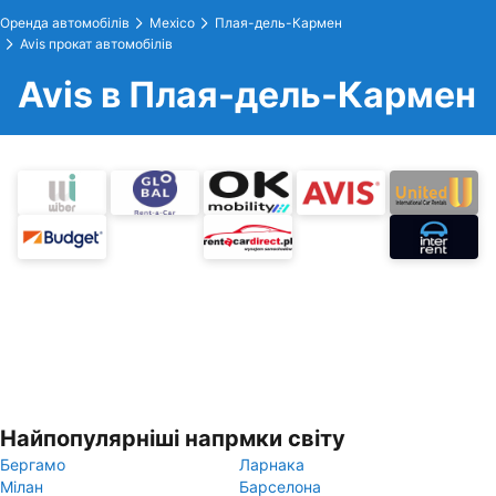
Оренда автомобілів
Mexico
Плая-дель-Кармен
Avis прокат автомобілів
Avis в Плая-дель-Кармен
Найпопулярніші напрмки світу
Бергамо
Ларнака
Мілан
Барселона