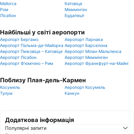
Mallorca
Катовіце
Ром
Меммінген
Лісабон
Будапешт
Найбільші у світі аеропорти
Аеропорт Бергамо
Аеропорт Ларнака
Аеропорт Пальма-де-Майорка
Аеропорт Барселона
Аеропорт Пижовіце – Катовіце
Аеропорт Мілан-Мальпенса
Аеропорт Лісабон
Аеропорт Меммінген
Аеропорт Ф'юмічіно – Рим
Аеропорт Франкфурт-на-Майні
Поблизу Плая-дель-Кармен
Косумель
Аеропорт Косумель
Тулум
Канкун
Додаткова інформація
Популярні запити