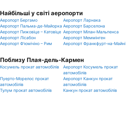
Найбільші у світі аеропорти
Аеропорт Бергамо
Аеропорт Ларнака
Аеропорт Пальма-де-Майорка
Аеропорт Барселона
Аеропорт Пижовіце – Катовіце
Аеропорт Мілан-Мальпенса
Аеропорт Лісабон
Аеропорт Меммінген
Аеропорт Ф'юмічіно – Рим
Аеропорт Франкфурт-на-Майні
Поблизу Плая-дель-Кармен
Косумель прокат автомобілів
Аеропорт Косумель прокат
автомобілів
Пуерто-Морелос прокат
Аеропорт Канкун прокат
автомобілів
автомобілів
Тулум прокат автомобілів
Канкун прокат автомобілів