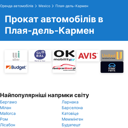
Оренда автомобілів
Mexico
Плая-дель-Кармен
Прокат автомобілів в
Плая-дель-Кармен
Найпопулярніші напрмки світу
Бергамо
Ларнака
Мілан
Барселона
Mallorca
Катовіце
Ром
Меммінген
Лісабон
Будапешт