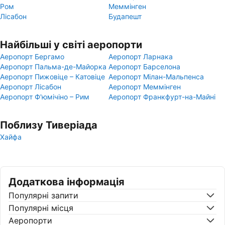
Ром
Меммінген
Лісабон
Будапешт
Найбільші у світі аеропорти
Аеропорт Бергамо
Аеропорт Ларнака
Аеропорт Пальма-де-Майорка
Аеропорт Барселона
Аеропорт Пижовіце – Катовіце
Аеропорт Мілан-Мальпенса
Аеропорт Лісабон
Аеропорт Меммінген
Аеропорт Ф'юмічіно – Рим
Аеропорт Франкфурт-на-Майні
Поблизу Тиверіада
Хайфа
Додаткова інформація
Популярні запити
Популярні місця
Аеропорти