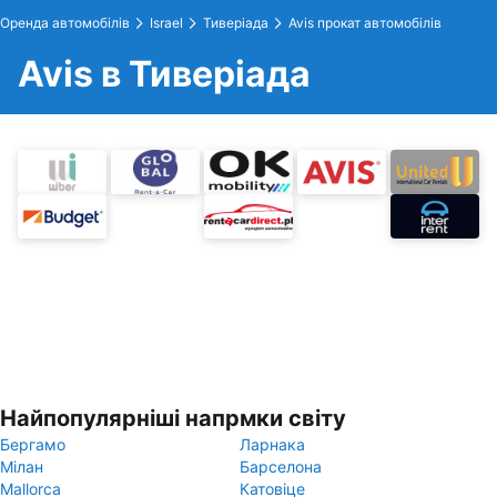
Оренда автомобілів
Israel
Тиверіада
Avis прокат автомобілів
Avis в Тиверіада
Найпопулярніші напрмки світу
Бергамо
Ларнака
Мілан
Барселона
Mallorca
Катовіце