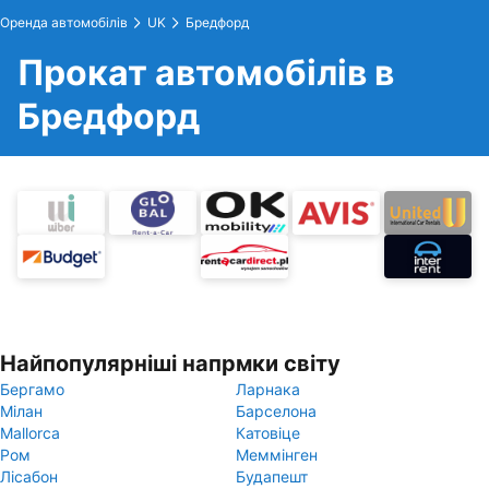
Оренда автомобілів
UK
Бредфорд
Прокат автомобілів в
Бредфорд
Найпопулярніші напрмки світу
Бергамо
Ларнака
Мілан
Барселона
Mallorca
Катовіце
Ром
Меммінген
Лісабон
Будапешт