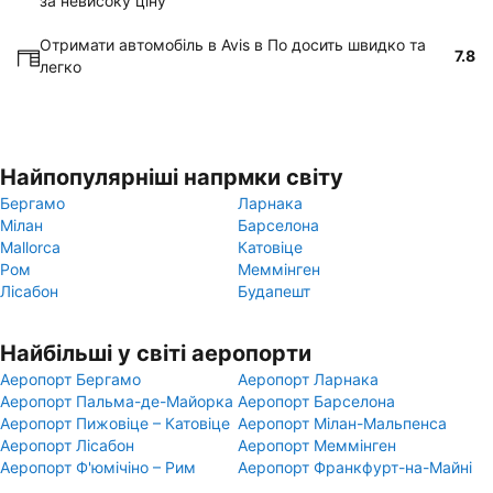
за невисоку ціну
Отримати автомобіль в Avis в По досить швидко та
7.8
легко
Найпопулярніші напрмки світу
Бергамо
Ларнака
Мілан
Барселона
Mallorca
Катовіце
Ром
Меммінген
Лісабон
Будапешт
Найбільші у світі аеропорти
Аеропорт Бергамо
Аеропорт Ларнака
Аеропорт Пальма-де-Майорка
Аеропорт Барселона
Аеропорт Пижовіце – Катовіце
Аеропорт Мілан-Мальпенса
Аеропорт Лісабон
Аеропорт Меммінген
Аеропорт Ф'юмічіно – Рим
Аеропорт Франкфурт-на-Майні