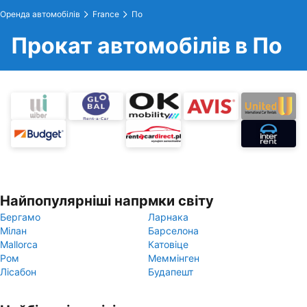
Оренда автомобілів
France
По
Прокат автомобілів в По
Найпопулярніші напрмки світу
Бергамо
Ларнака
Мілан
Барселона
Mallorca
Катовіце
Ром
Меммінген
Лісабон
Будапешт