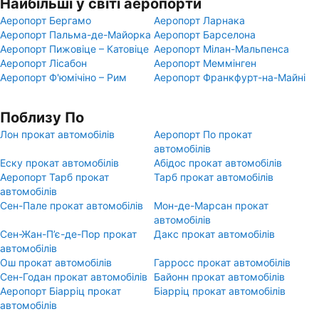
Найбільші у світі аеропорти
Аеропорт Бергамо
Аеропорт Ларнака
Аеропорт Пальма-де-Майорка
Аеропорт Барселона
Аеропорт Пижовіце – Катовіце
Аеропорт Мілан-Мальпенса
Аеропорт Лісабон
Аеропорт Меммінген
Аеропорт Ф'юмічіно – Рим
Аеропорт Франкфурт-на-Майні
Поблизу По
Лон прокат автомобілів
Аеропорт По прокат
автомобілів
Еску прокат автомобілів
Абідос прокат автомобілів
Аеропорт Тарб прокат
Тарб прокат автомобілів
автомобілів
Сен-Пале прокат автомобілів
Мон-де-Марсан прокат
автомобілів
Сен-Жан-П’є-де-Пор прокат
Дакс прокат автомобілів
автомобілів
Ош прокат автомобілів
Гарросс прокат автомобілів
Сен-Годан прокат автомобілів
Байонн прокат автомобілів
Аеропорт Біарріц прокат
Біарріц прокат автомобілів
автомобілів