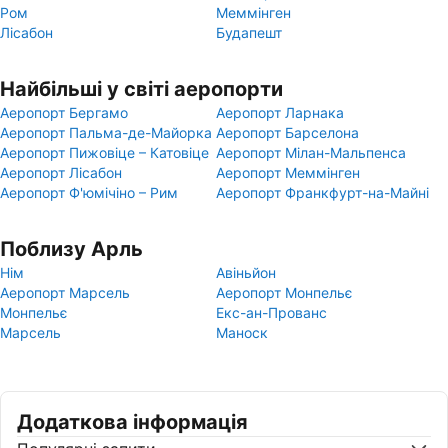
Ром
Меммінген
Лісабон
Будапешт
Найбільші у світі аеропорти
Аеропорт Бергамо
Аеропорт Ларнака
Аеропорт Пальма-де-Майорка
Аеропорт Барселона
Аеропорт Пижовіце – Катовіце
Аеропорт Мілан-Мальпенса
Аеропорт Лісабон
Аеропорт Меммінген
Аеропорт Ф'юмічіно – Рим
Аеропорт Франкфурт-на-Майні
Поблизу Арль
Нім
Авіньйон
Аеропорт Марсель
Аеропорт Монпельє
Монпельє
Екс-ан-Прованс
Марсель
Маноск
Додаткова інформація