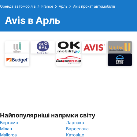
Оренда автомобілів
France
Арль
Avis прокат автомобілів
Avis в Арль
Найпопулярніші напрмки світу
Бергамо
Ларнака
Мілан
Барселона
Mallorca
Катовіце