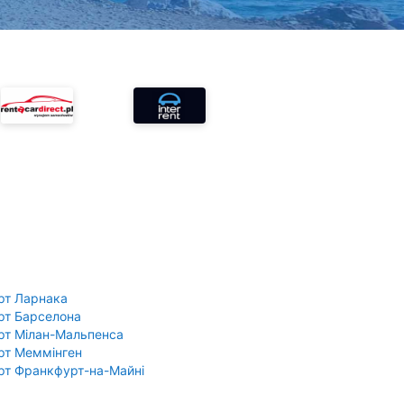
рт Ларнака
рт Барселона
рт Мілан-Мальпенса
рт Меммінген
рт Франкфурт-на-Майні