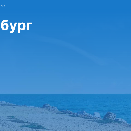
ілів
сбург