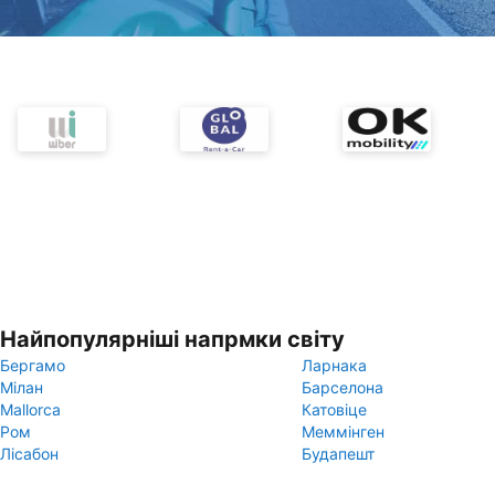
Найпопулярніші напрмки світу
Бергамо
Ларнака
Мілан
Барселона
Mallorca
Катовіце
Ром
Меммінген
Лісабон
Будапешт