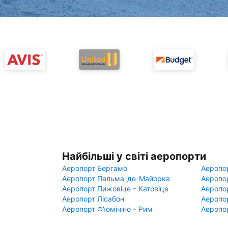
Найбільші у світі аеропорти
Аеропорт Бергамо
Аеропо
Аеропорт Пальма-де-Майорка
Аеропо
Аеропорт Пижовіце – Катовіце
Аеропо
Аеропорт Лісабон
Аеропо
Аеропорт Ф'юмічіно – Рим
Аеропо