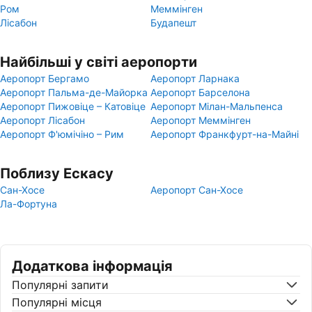
Ром
Меммінген
Лісабон
Будапешт
Найбільші у світі аеропорти
Аеропорт Бергамо
Аеропорт Ларнака
Аеропорт Пальма-де-Майорка
Аеропорт Барселона
Аеропорт Пижовіце – Катовіце
Аеропорт Мілан-Мальпенса
Аеропорт Лісабон
Аеропорт Меммінген
Аеропорт Ф'юмічіно – Рим
Аеропорт Франкфурт-на-Майні
Поблизу Ескасу
Сан-Хосе
Аеропорт Сан-Хосе
Ла-Фортуна
Додаткова інформація
Популярні запити
Популярні місця