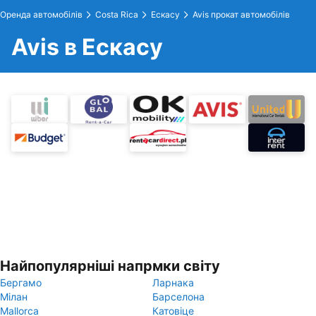
Оренда автомобілів
Costa Rica
Ескасу
Avis прокат автомобілів
Avis в Ескасу
Найпопулярніші напрмки світу
Бергамо
Ларнака
Мілан
Барселона
Mallorca
Катовіце