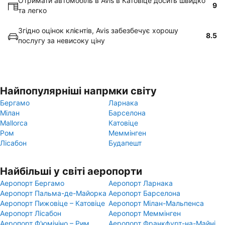
Отримати автомобіль в Avis в Катовіце досить швидко
9
та легко
Згідно оцінок клієнтів, Avis забезбечує хорошу
8.5
послугу за невисоку ціну
Найпопулярніші напрмки світу
Бергамо
Ларнака
Мілан
Барселона
Mallorca
Катовіце
Ром
Меммінген
Лісабон
Будапешт
Найбільші у світі аеропорти
Аеропорт Бергамо
Аеропорт Ларнака
Аеропорт Пальма-де-Майорка
Аеропорт Барселона
Аеропорт Пижовіце – Катовіце
Аеропорт Мілан-Мальпенса
Аеропорт Лісабон
Аеропорт Меммінген
Аеропорт Ф'юмічіно – Рим
Аеропорт Франкфурт-на-Майні