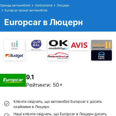
Оренда автомобілів
Switzerland
Люцерн
Europcar прокат автомобілів
Europcar в Люцерн
9.1
Рейтинги
:
50+
Клієнти свідчать, що автомобілі Europcar є досить
охайними в Люцерн
Наші клієнти свідчать, що Europcar в Люцерн досить