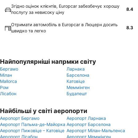
Згідно оцінок клієнтів, Europcar забезбечує хорошу
8.4
послугу за невисоку ціну
Отримати автомобіль в Europcar в Люцерн досить
8.3
швидко та легко
Найпопулярніші напрмки світу
Бергамо
Ларнака
Мілан
Барселона
Mallorca
Катовіце
Ром
Меммінген
Лісабон
Будапешт
Найбільші у світі аеропорти
Аеропорт Бергамо
Аеропорт Ларнака
Аеропорт Пальма-де-Майорка
Аеропорт Барселона
Аеропорт Пижовіце – Катовіце
Аеропорт Мілан-Мальпенса
Аеропорт Лісабон
Аеропорт Меммінген