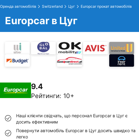
Оренда автомобілів
Switzerland
Цуг
Europcar прокат автомобілів
Europcar в Цуг
9.4
Рейтинги
:
10+
Наші клієнти свідчать, що персонал Europcar в Цуг є
досить ефективним
Повернути автомобіль Europcar в Цуг досить швидко та
легко