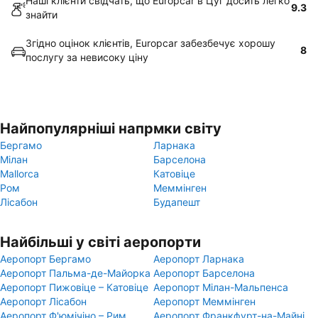
Наші клієнти свідчать, що Europcar в Цуг досить легко
9.3
знайти
Згідно оцінок клієнтів, Europcar забезбечує хорошу
8
послугу за невисоку ціну
Найпопулярніші напрмки світу
Бергамо
Ларнака
Мілан
Барселона
Mallorca
Катовіце
Ром
Меммінген
Лісабон
Будапешт
Найбільші у світі аеропорти
Аеропорт Бергамо
Аеропорт Ларнака
Аеропорт Пальма-де-Майорка
Аеропорт Барселона
Аеропорт Пижовіце – Катовіце
Аеропорт Мілан-Мальпенса
Аеропорт Лісабон
Аеропорт Меммінген
Аеропорт Ф'юмічіно – Рим
Аеропорт Франкфурт-на-Майні