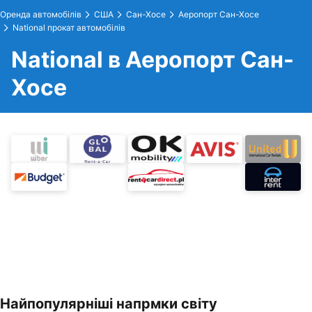
Оренда автомобілів
США
Сан-Хосе
Аеропорт Сан-Хосе
National прокат автомобілів
National в Аеропорт Сан-
Хосе
Найпопулярніші напрмки світу