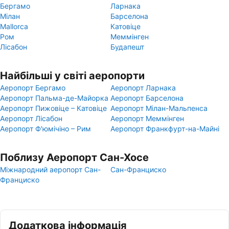
Бергамо
Ларнака
Мілан
Барселона
Mallorca
Катовіце
Ром
Меммінген
Лісабон
Будапешт
Найбільші у світі аеропорти
Аеропорт Бергамо
Аеропорт Ларнака
Аеропорт Пальма-де-Майорка
Аеропорт Барселона
Аеропорт Пижовіце – Катовіце
Аеропорт Мілан-Мальпенса
Аеропорт Лісабон
Аеропорт Меммінген
Аеропорт Ф'юмічіно – Рим
Аеропорт Франкфурт-на-Майні
Поблизу Аеропорт Сан-Хосе
Міжнародний аеропорт Сан-
Сан-Франциско
Франциско
Додаткова інформація