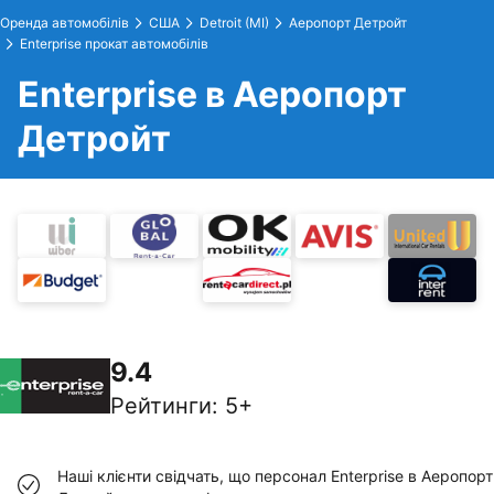
Оренда автомобілів
США
Detroit (MI)
Аеропорт Детройт
Enterprise прокат автомобілів
Enterprise в Аеропорт
Детройт
9.4
Рейтинги
:
5+
Наші клієнти свідчать, що персонал Enterprise в Аеропорт