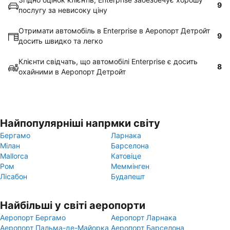
9
послугу за невисоку ціну
Отримати автомобіль в Enterprise в Аеропорт Детройт
9
досить швидко та легко
Клієнти свідчать, що автомобілі Enterprise є досить
8
охайними в Аеропорт Детройт
Найпопулярніші напрмки світу
Бергамо
Ларнака
Мілан
Барселона
Mallorca
Катовіце
Ром
Меммінген
Лісабон
Будапешт
Найбільші у світі аеропорти
Аеропорт Бергамо
Аеропорт Ларнака
Аеропорт Пальма-де-Майорка
Аеропорт Барселона