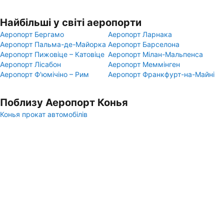
Найбільші у світі аеропорти
Аеропорт Бергамо
Аеропорт Ларнака
Аеропорт Пальма-де-Майорка
Аеропорт Барселона
Аеропорт Пижовіце – Катовіце
Аеропорт Мілан-Мальпенса
Аеропорт Лісабон
Аеропорт Меммінген
Аеропорт Ф'юмічіно – Рим
Аеропорт Франкфурт-на-Майні
Поблизу Аеропорт Конья
Конья прокат автомобілів