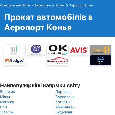
Оренда автомобілів
Туреччина
Конья
Аеропорт Конья
Прокат автомобілів в
Аеропорт Конья
Найпопулярніші напрмки світу
Бергамо
Ларнака
Мілан
Барселона
Mallorca
Катовіце
Ром
Меммінген
Лісабон
Будапешт