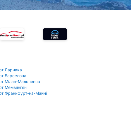
рт Ларнака
рт Барселона
рт Мілан-Мальпенса
рт Меммінген
рт Франкфурт-на-Майні