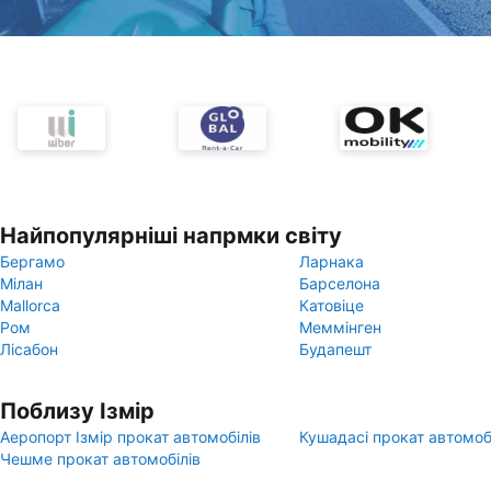
Найпопулярніші напрмки світу
Бергамо
Ларнака
Мілан
Барселона
Mallorca
Катовіце
Ром
Меммінген
Лісабон
Будапешт
Поблизу Ізмір
Аеропорт Ізмір прокат автомобілів
Кушадасi прокат автомоб
Чешме прокат автомобілів