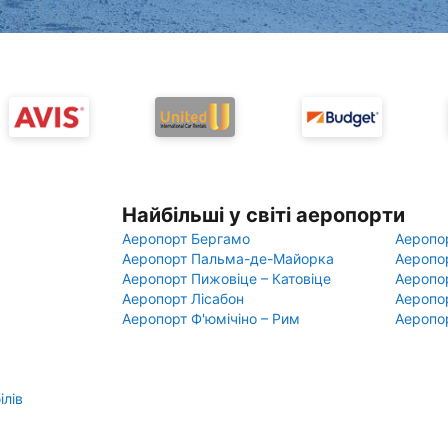
Найбільші у світі аеропорти
Аеропорт Бергамо
Аеропо
Аеропорт Пальма-де-Майорка
Аеропо
Аеропорт Пижовіце – Катовіце
Аеропо
Аеропорт Лісабон
Аеропо
Аеропорт Ф'юмічіно – Рим
Аеропо
ілів