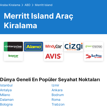
Araba Kiralama
ABD
Merritt Island
Merritt Island Araç
Kiralama
Dünya Geneli En Popüler Seyahat Noktaları
Istanbul
Izmir
Antalya
Ankara
Milano
Bodrum
Dalaman
Roma
Bologna
Trabzon