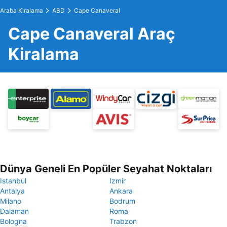
Araba Kiralama
ABD
Cape Canaveral
Cape Canaveral Araç
Kiralama
Dünya Geneli En Popüler Seyahat Noktaları
Istanbul
Izmir
Antalya
Ankara
Milano
Bodrum
Dalaman
Roma
Bologna
Trabzon