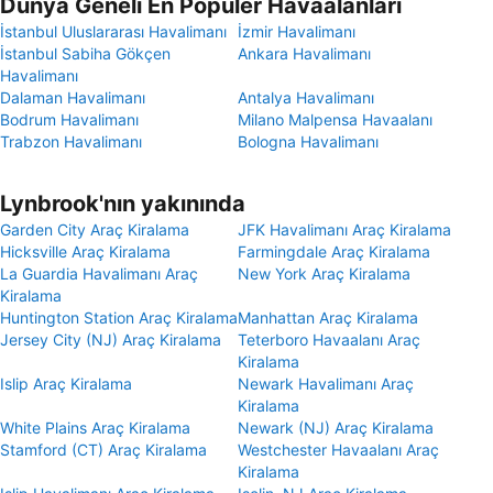
Dünya Geneli En Popüler Havaalanları
İstanbul Uluslararası Havalimanı
İzmir Havalimanı
İstanbul Sabiha Gökçen
Ankara Havalimanı
Havalimanı
Dalaman Havalimanı
Antalya Havalimanı
Bodrum Havalimanı
Milano Malpensa Havaalanı
Trabzon Havalimanı
Bologna Havalimanı
Lynbrook'nın yakınında
Garden City Araç Kiralama
JFK Havalimanı Araç Kiralama
Hicksville Araç Kiralama
Farmingdale Araç Kiralama
La Guardia Havalimanı Araç
New York Araç Kiralama
Kiralama
Huntington Station Araç Kiralama
Manhattan Araç Kiralama
Jersey City (NJ) Araç Kiralama
Teterboro Havaalanı Araç
Kiralama
Islip Araç Kiralama
Newark Havalimanı Araç
Kiralama
White Plains Araç Kiralama
Newark (NJ) Araç Kiralama
Stamford (CT) Araç Kiralama
Westchester Havaalanı Araç
Kiralama