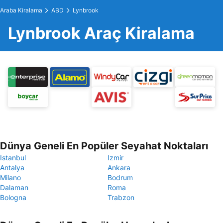
Araba Kiralama
ABD
Lynbrook
Lynbrook Araç Kiralama
Dünya Geneli En Popüler Seyahat Noktaları
Istanbul
Izmir
Antalya
Ankara
Milano
Bodrum
Dalaman
Roma
Bologna
Trabzon